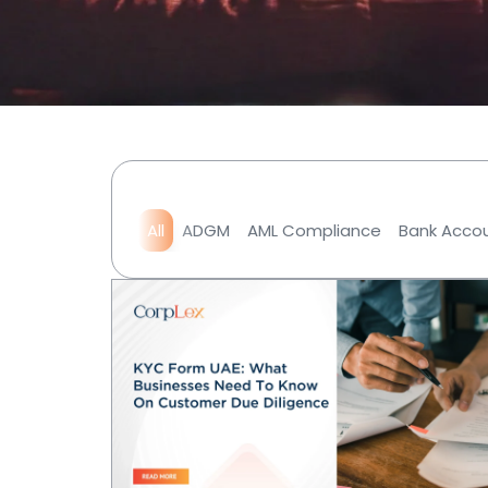
All
ADGM
AML Compliance
Bank Acco