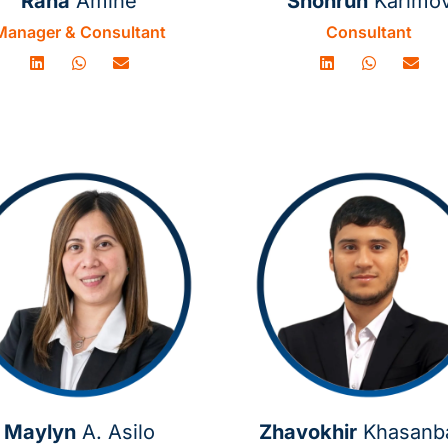
Rana
Amine
Shohruh
Karimo
Manager & Consultant
Consultant
Maylyn
A. Asilo
Zhavokhir
Khasanb