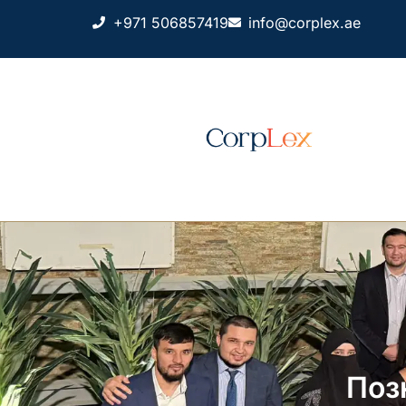
+971 506857419
info@corplex.ae
Поз