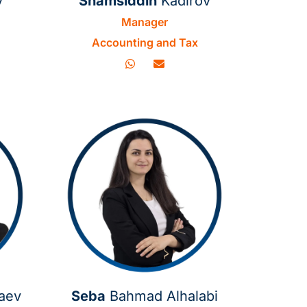
v
Shamsiddin
Kadirov
Manager
Accounting and Tax
aev
Seba
Bahmad Alhalabi