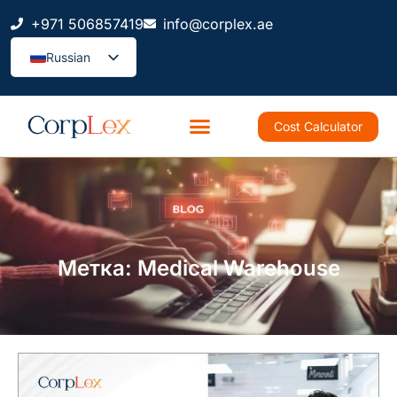
+971 506857419
info@corplex.ae
Russian
Cost Calculator
Метка: Medical Warehouse