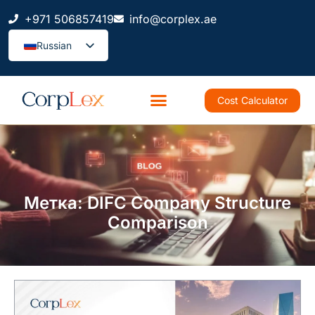
+971 506857419
info@corplex.ae
Russian
Cost Calculator
Метка: DIFC Company Structure
Comparison