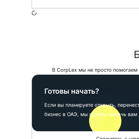
Б
В CorpLex мы не просто помогаем
Готовы начать?
Если вы планируете открыть, перенест
бизнес в ОАЭ, мы готовы помочь вам 
Свяжитесь с нами