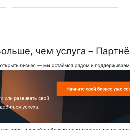
ольше, чем услуга –
Партнё
 открыть бизнес — мы остаёмся рядом и поддерживаем в
Начните свой бизнес уже се
и или развивать свой
добиться успеха.
 сегодня, и давайте обсудим возможности для развити