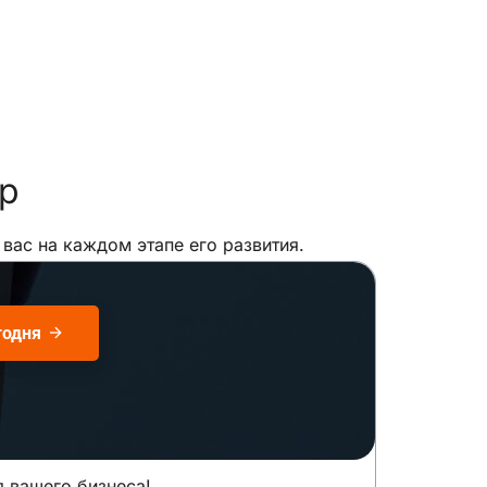
р
ас на каждом этапе его развития.
годня
я вашего бизнеса!