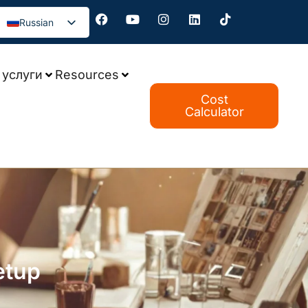
Russian
услуги
Resources
Cost
Calculator
etup