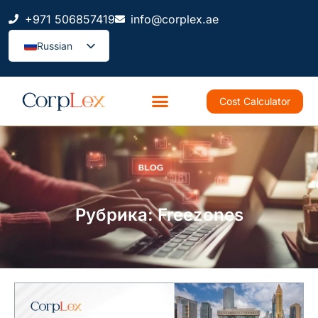
+971 506857419
info@corplex.ae
Russian
Cost Calculator
Рубрика: Freezones